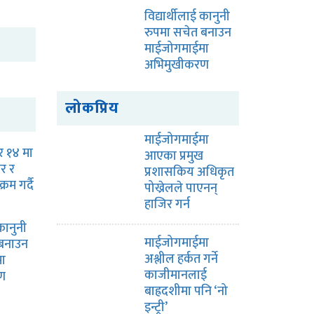
विद्यार्थीलाई कानुनी
रुपमा सचेत बनाउन
माईजोगमाईमा
अभिमुखीकरण
लोकप्रिय
माईजोगमाईमा
र १४ मा
आएका प्रमुख
िर र
प्रशासकिय अधिकृत
्रम गर्दै
पोख्रेलले पाएनन्
हाजिर गर्न
 कानुनी
माईजोगमाईमा
 बनाउन
अश्लील हर्कत गर्ने
ा
काजीमानलाई
ण
बाह्रदशीमा पनि ‘नो
इन्ट्री’