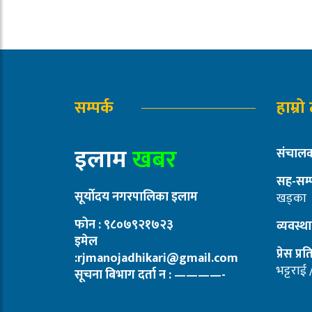
सम्पर्क
हाम्रो
इलाम
खबर
संचालक
सह-सम्
सूर्योदय नगरपालिका इलाम
खड्का
फोन : ९८०७९२१७२३
व्यवस्
इमेल
प्रेस प्र
:rjmanojadhikari@gmail.com
भट्टराई
सूचना बिभाग दर्ता न : ————-