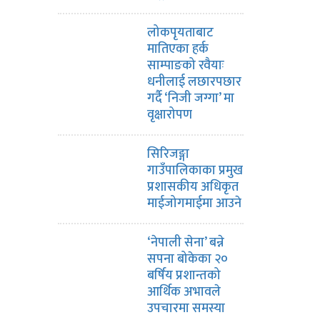
लोकपृयताबाट
मातिएका हर्क
साम्पाङको रवैयाः
धनीलाई लछारपछार
गर्दै ‘निजी जग्गा’ मा
वृक्षारोपण
सिरिजङ्गा
गाउँपालिकाका प्रमुख
प्रशासकीय अधिकृत
माईजोगमाईमा आउने
‘नेपाली सेना’ बन्ने
सपना बोकेका २०
बर्षिय प्रशान्तको
आर्थिक अभावले
उपचारमा समस्या