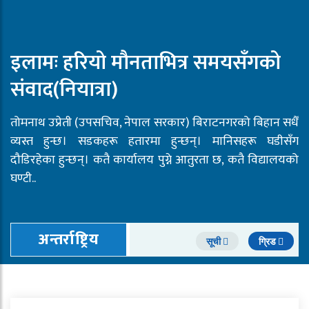
इलामः हरियो मौनताभित्र समयसँगको
संवाद(नियात्रा)
तोमनाथ उप्रेती (उपसचिव, नेपाल सरकार) बिराटनगरको बिहान सधैँ
व्यस्त हुन्छ। सडकहरू हतारमा हुन्छन्। मानिसहरू घडीसँग
दौडिरहेका हुन्छन्। कतै कार्यालय पुग्ने आतुरता छ, कतै विद्यालयको
घण्टी..
अन्तर्राष्ट्रिय
सूची
ग्रिड