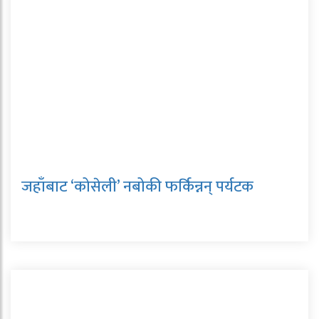
जहाँबाट ‘कोसेली’ नबोकी फर्किन्नन् पर्यटक