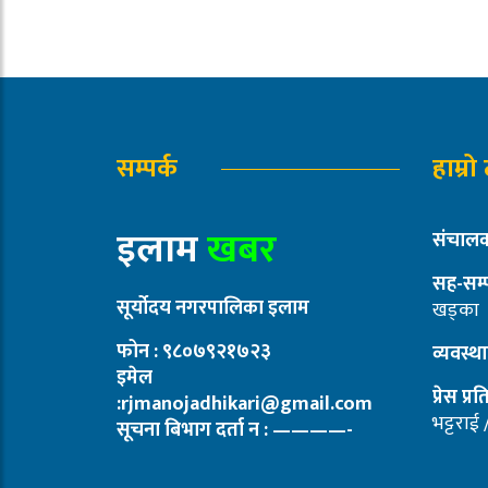
सम्पर्क
हाम्रो
इलाम
खबर
संचालक
सह-सम्
सूर्योदय नगरपालिका इलाम
खड्का
फोन : ९८०७९२१७२३
व्यवस्
इमेल
प्रेस प्र
:rjmanojadhikari@gmail.com
भट्टराई
सूचना बिभाग दर्ता न : ————-