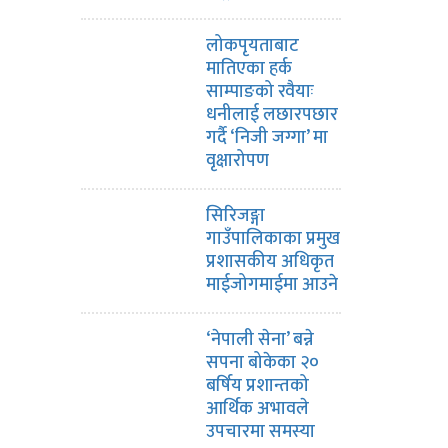
लोकपृयताबाट
मातिएका हर्क
साम्पाङको रवैयाः
धनीलाई लछारपछार
गर्दै ‘निजी जग्गा’ मा
वृक्षारोपण
सिरिजङ्गा
गाउँपालिकाका प्रमुख
प्रशासकीय अधिकृत
माईजोगमाईमा आउने
‘नेपाली सेना’ बन्ने
सपना बोकेका २०
बर्षिय प्रशान्तको
आर्थिक अभावले
उपचारमा समस्या