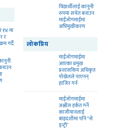
विद्यार्थीलाई कानुनी
रुपमा सचेत बनाउन
माईजोगमाईमा
अभिमुखीकरण
र १४ मा
िर र
लोकप्रिय
्रम गर्दै
माईजोगमाईमा
 कानुनी
आएका प्रमुख
 बनाउन
प्रशासकिय अधिकृत
ा
पोख्रेलले पाएनन्
ण
हाजिर गर्न
माईजोगमाईमा
अश्लील हर्कत गर्ने
काजीमानलाई
बाह्रदशीमा पनि ‘नो
इन्ट्री’