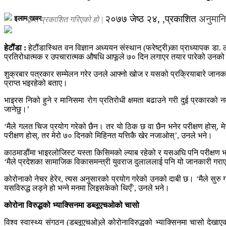
२०७७ जेष्ठ २४, ,प्रकाशित
अनुमानि
इलाम खबर
द्वारा प्रकाशित गरिएको हो |
हेटौंडा :
हेटौंडास्थित वन विज्ञान अध्ययन संस्थान (फरेष्ट्री)का प्राध्यापक ड
प्रतिरोधात्मक र उपचारात्मक औषधि आफूले ७० दिन लगाएर तयार पारेको उनको
शुक्रबार पत्रकार सम्मेलन गरेर उनले आफ्नो खोज र यसको प्रक्रियाबारे जानका
प्राप्त भइरहेको बताए।
भाइरस निको हुने र मानिसमा रोग प्रतिरोधी क्षमता बढाउने गरी दुई प्रकार
जानेछु।’
‘मैले गलत चिज प्रयोग गरेको छैन। तर यो ठिक छ वा छैन भनेर परीक्षण होस्, म
परीक्षण होस्, तर मेरो ७० दिनको मिहिनत यत्तिकै खेर नजाओस्’, उनले भने।
काठमाडौंमा भाइरलोजिस्ट यस्ता किसिमको ल्याब रहेको र यसअघि पनि परीक्षण भएक
‘मैले प्रदेशका सामाजिक विकासमन्त्री युवराज दुलाललाई पनि यो जानकारी गराएक
कोरोनाको नेचर हेरेर, त्यस अनुसारको प्रयोग गरेको उनको दाबी छ। ‘मैले सुरु 
यसविरुद्ध लड्ने हो भन्ने मनमा लिइसकेको थिएँ’, उनले भने।
कोरोना विरुद्धको भ्याक्सिनमा डब्लूएचओको चासो
विश्व स्वास्थ्य संगठन (डब्लूएचओ)ले कोरोनाविरुद्धको भ्याक्सिनमा चासो देख