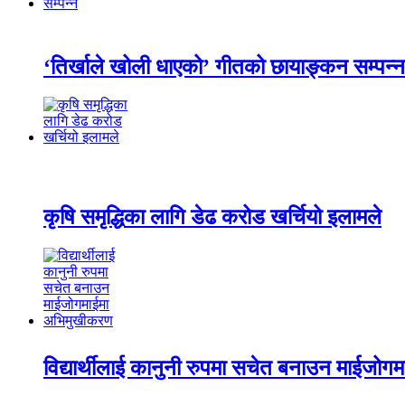
‘तिर्खाले खोली धाएको’ गीतको छायाङ्कन सम्पन्न
कृषि समृद्धिका लागि डेढ करोड खर्चियो इलामले
विद्यार्थीलाई कानुनी रुपमा सचेत बनाउन माईजो