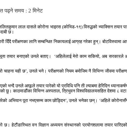
त पढ्ने समय :
2
मिनेट
ा. ललितकुमार लाल दासले कोरोना भाइरस (कोभिड-१९) विरुद्धको भ्याक्सिन तयार पा
 दाबी छ।
री दिँदै परीक्षणका लागि सम्बन्धित निकायलाई आग्रह गरेका हुन्। बोटविरुवामा
को नमूना तयार बनाएको उनले बताए। ‘अहिलेलाई मेरो काम सकियो, अब सरकारले 
ेरो चाहना यही छ’, उनले भने। परीक्षणको नियम बमोजिम नै विभिन्न जीवमा परीक्
ो भन्दै उनले आफूले तयार पारेको यो प्रविधि पनि ती ल्याबमा हेरिदिन ध्यानाकर्
ो छु। काठमाडौंका विभिन्न अस्पताल, त्रिभुवन विश्वविद्यालयसहित देशमा ८ वटा 
गरेको अभियान पूरा नभएसम्म काम छोड्दिन’, उनले भनेका छन्। ‘अहिले कोरोनासँग डर
ाएको छ। हेटौंडास्थित वन विज्ञान अध्ययन संस्थानको प्रयोगशलामा तयार पारिएक