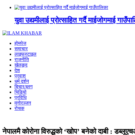
युवा उद्यमीलाई प्रोत्साहित गर्दै माईजोगमाई गाउँप
होमपेज
समाचार
लाइफस्टाइल
राजनीति
खेलकूद
देश
प्रवाश
धर्म दर्शन
बिचार/ब्लग
भिडियो
प्रविधि
मनोरञ्जन
रोचक
नेपालमै कोरोना विरुद्धको ‘खोप’ बनेको दाबी : डब्लू