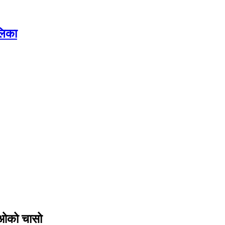
ालिका
एचओको चासो