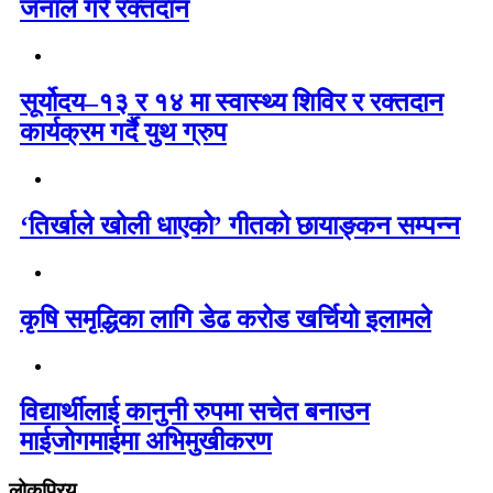
जनाले गरे रक्तदान
सूर्योदय–१३ र १४ मा स्वास्थ्य शिविर र रक्तदान
कार्यक्रम गर्दै युथ ग्रुप
‘तिर्खाले खोली धाएको’ गीतको छायाङ्कन सम्पन्न
कृषि समृद्धिका लागि डेढ करोड खर्चियो इलामले
विद्यार्थीलाई कानुनी रुपमा सचेत बनाउन
माईजोगमाईमा अभिमुखीकरण
लोकप्रिय