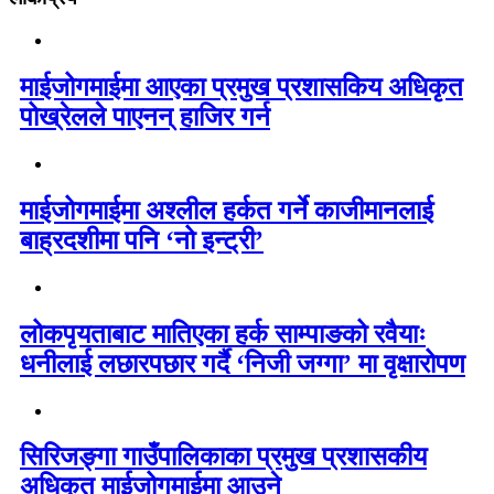
माईजोगमाईमा आएका प्रमुख प्रशासकिय अधिकृत
पोख्रेलले पाएनन् हाजिर गर्न
माईजोगमाईमा अश्लील हर्कत गर्ने काजीमानलाई
बाह्रदशीमा पनि ‘नो इन्ट्री’
लोकपृयताबाट मातिएका हर्क साम्पाङको रवैयाः
धनीलाई लछारपछार गर्दै ‘निजी जग्गा’ मा वृक्षारोपण
सिरिजङ्गा गाउँपालिकाका प्रमुख प्रशासकीय
अधिकृत माईजोगमाईमा आउने