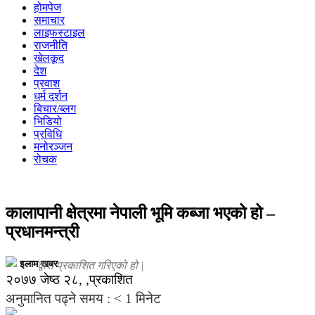
होमपेज
समाचार
लाइफस्टाइल
राजनीति
खेलकूद
देश
प्रवाश
धर्म दर्शन
बिचार/ब्लग
भिडियो
प्रविधि
मनोरञ्जन
रोचक
कालापानी क्षेत्रमा नेपाली भूमि कब्जा भएको हो –
प्रधानमन्त्री
इलाम खबर
द्वारा प्रकाशित गरिएको हो |
२०७७ जेष्ठ २८, ,प्रकाशित
अनुमानित पढ्ने समय :
< 1
मिनेट