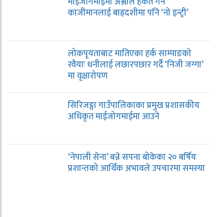
माईजोगमाईमा अश्लील हर्कत गर्ने
काजीमानलाई बाह्रदशीमा पनि ‘नो इन्ट्री’
लोकपृयताबाट मातिएका हर्क साम्पाङको
रवैयाः धनीलाई लछारपछार गर्दै ‘निजी जग्गा’
मा वृक्षारोपण
सिरिजङ्गा गाउँपालिकाका प्रमुख प्रशासकीय
अधिकृत माईजोगमाईमा आउने
‘नेपाली सेना’ बन्ने सपना बोकेका २० बर्षिय
प्रशान्तको आर्थिक अभावले उपचारमा समस्या