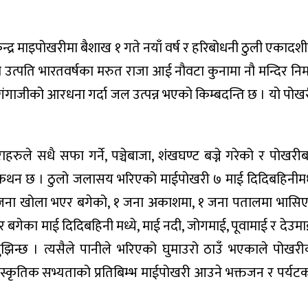
ो केन्द्र माइपोखरीमा बैशाख १ गते नयाँ वर्ष र हरिबोधनी ठुली एकाद
ो उत्पति भारतवर्षका मरुत राजा आई नौवटा कुनामा नौ मन्दिर निर
ख्न गंगाजीको आरधना गर्दा जल उत्पन्न भएको किम्बदन्ति छ । यो पोख
ुले सधै सफा गर्ने, पञ्चेबाजा, शंंखघण्ट बज्ने गरेको र पोखर
ेको कथन छ । ठुलो जलासय भरिएको माईपोखरी ७ माई दिदिबहिनीमध
 ४ जना खोला भएर बगेको, १ जना अकाशमा, १ जना पतालमा भासि
ेका माई दिदिबहिनी मध्ये, माई नदी, जोगमाई, पूवामाई र देउम
े बुझिन्छ । त्यसैले पानीले भरिएको घुमाउरो ठाउँ भएकाले पोखर
सांस्कृतिक सभ्यताको प्रतिबिम्भ माईपोखरी आउने भक्तजन र पर्य