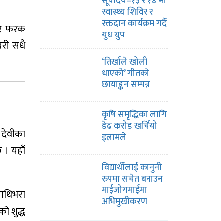
सूर्योदय–१३ र १४ मा
स्वास्थ्य शिविर र
रक्तदान कार्यक्रम गर्दै
परि फरक
युथ ग्रुप
खरी सधै
‘तिर्खाले खोली
धाएको’ गीतको
छायाङ्कन सम्पन्न
कृषि समृद्धिका लागि
डेढ करोड खर्चियो
 देवीका
इलामले
 । यहाँ
विद्यार्थीलाई कानुनी
रुपमा सचेत बनाउन
माईजोगमाईमा
 पाथिभरा
अभिमुखीकरण
ो शुद्ध