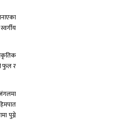
 बनाएका
स्वर्गीय
्राकृतिक
ी फुल र
 जंगलमा
ो हिमपात
ा पुग्ने