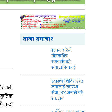
ताजा समाचार
इलामः हरियो
मौनताभित्र
समयसँगको
संवाद(नियात्रा)
स्वास्थ्य शिविरः १९७
 हरियाली
जनालाई स्वास्थ्य
सेवा, ४४ जनाले गरे
स्कृतिक
रक्तदान
भैलाग्दो