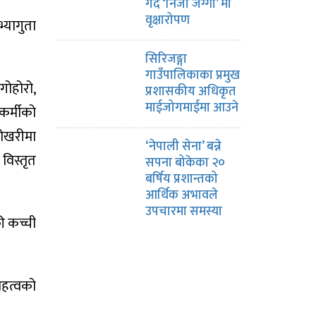
गर्दै ‘निजी जग्गा’ मा
वृक्षारोपण
्यागुता
सिरिजङ्गा
गाउँपालिकाका प्रमुख
गोहोरो,
प्रशासकीय अधिकृत
माईजोगमाईमा आउने
कर्मीको
पोखरीमा
‘नेपाली सेना’ बन्ने
 विस्तृत
सपना बोकेका २०
बर्षिय प्रशान्तको
आर्थिक अभावले
उपचारमा समस्या
ी कच्ची
महत्वको