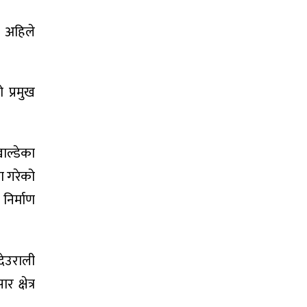
। अहिले
 प्रमुख
खाल्डेका
या गरेको
निर्माण
देउराली
क्षेत्र