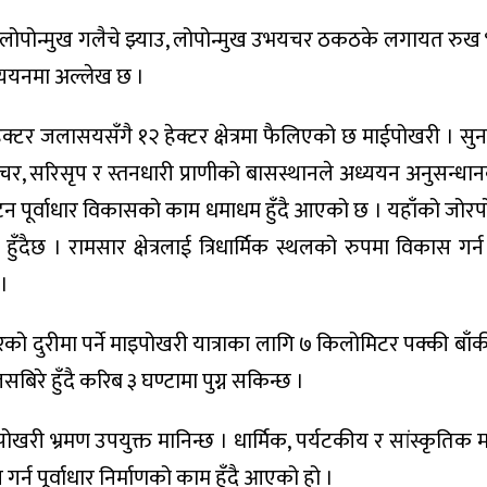
मा लोपोन्मुख गलैचे झ्याउ, लोपोन्मुख उभयचर ठकठके लगायत रुख भ
्ययनमा अल्लेख छ ।
टर जलासयसँगै १२ हेक्टर क्षेत्रमा फैलिएको छ माईपोखरी । सुन
यचर, सरिसृप र स्तनधारी प्राणीको बासस्थानले अध्ययन अनुसन्धान
टन पूर्वाधार विकासको काम धमाधम हुँदै आएको छ । यहाँको जोर
ुँदैछ । रामसार क्षेत्रलाई त्रिधार्मिक स्थलको रुपमा विकास गर्न
 ।
रको दुरीमा पर्ने माइपोखरी यात्राका लागि ७ किलोमिटर पक्की बाँक
जसबिरे हुँदै करिब ३ घण्टामा पुग्न सकिन्छ ।
पोखरी भ्रमण उपयुक्त मानिन्छ । धार्मिक, पर्यटकीय र सांस्कृतिक 
र्न पूर्वाधार निर्माणको काम हुँदै आएको हो ।