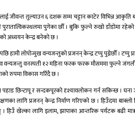
ालाई जीवन्त तुल्याउन ६ दशक सम्म चट्टान काटेर विभिन्न आकृति
ै पुरातात्विकस्थलमा पुगेका छौँ । बुकि फुल्ने रुखो डाँडोमा रहेको 
ीको अध्ययन केन्द्र बनेको छ ।
ामी लोपोन्मुख वन्यजन्तुको प्रजनन् केन्द्र टप्पु पुग्नेछौँ । टप्पु प
ीव वन्यजन्तु वनस्पती १२ महिना फरक फरक मौसममा फुल्ने जंगल
ानाको रुपमा विकास गरिँदै छ ।
ला पहाड छिन्टापू र सन्दकपूरको दृश्यावलोकन गर्न सकिन्छ । घना
ंरक्षणका लागि प्रजनन् केन्द्र निर्माण गरिएको छ । हिउँदमा बाक्ल
 छन् । हिउँ खेल्का लागि इलाम, झापाका आन्तरिक पर्यटक बढी मात्राम