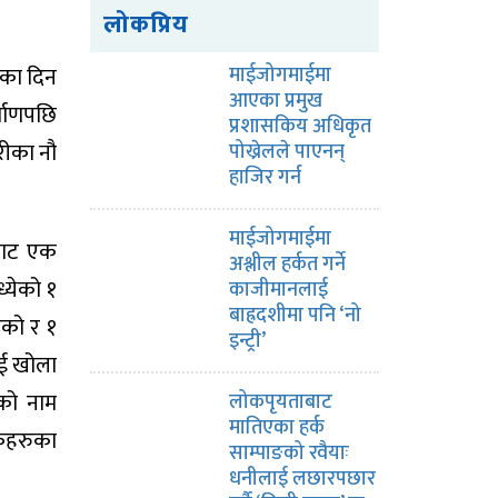
लोकप्रिय
शीका दिन
माईजोगमाईमा
आएका प्रमुख
्माणपछि
प्रशासकिय अधिकृत
रीका नौ
पोख्रेलले पाएनन्
हाजिर गर्न
माईजोगमाईमा
ीबाट एक
अश्लील हर्कत गर्ने
्येको १
काजीमानलाई
बाह्रदशीमा पनि ‘नो
एको र १
इन्ट्री’
ाई खोला
ीको नाम
लोकपृयताबाट
मातिएका हर्क
टकहरुका
साम्पाङको रवैयाः
धनीलाई लछारपछार