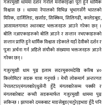
गजरमुखी धाममा दर्शन गर्नाले मनोकाङ्क्षा पूरा हुने धार्मिक
विश्वास छ । धाममा नेपालको विभिन्न भूभागसँगै भारतको
मिरिक, दार्जिलिङ, खर्साङ, सिक्किम, सिलिगढी, कालेङबुङ,
आसामलगायत स्थानबाट भक्तजनहरु आउने गरेका छन् ।
बोलि नआएकाहरुको बोलि आउने र सन्तान नभएकाहरुको
सन्तान प्राप्ति हुने धार्मिक विश्वास रहेकाले यहाँ देवीको दर्शन र
पूजा अर्चना गर्न अहिले संयौको संख्यामा भक्तजनहरु आउने
गरेका छन् ।
गजुरमुखी धाम पुग्न इलाम सदरमुकामदेखि करिब ४०
किलोमिटर सडक यात्रा गनुपर्छ । मेची लोकमार्ग अन्तरगत
नेपालटार(मंगलबारे(धुसेनी हुँदै मंगलबारेसम्म पक्की र
मंगलबारेबाट कच्ची सडकमार्फत गजुरमुखी धाममा पुग्न
सकिन्छ । झापाको दमकबाट माङसेबुङ(चतुरे(इभाङ हुँदै पनि