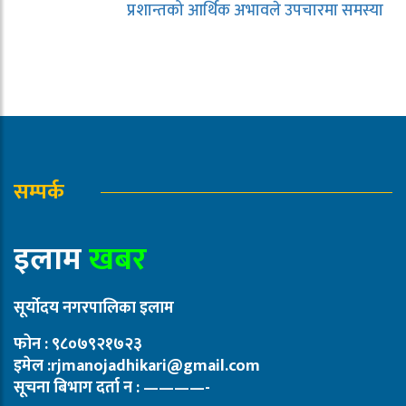
प्रशान्तको आर्थिक अभावले उपचारमा समस्या
सम्पर्क
इलाम
खबर
सूर्योदय नगरपालिका इलाम
फोन : ९८०७९२१७२३
इमेल :rjmanojadhikari@gmail.com
सूचना बिभाग दर्ता न : ————-